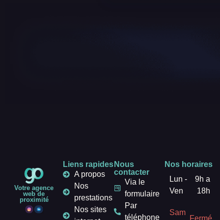
Liens rapides
Nous
Nos horaires
contacter
A propos
Lun -
9h a
Via le
Nos
Votre agence
Ven
18h
formulaire
web de
prestations
proximité
Par
Nos sites
Sam
téléphone
Fermé