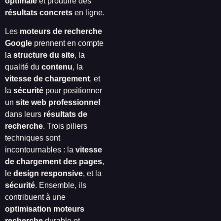
optimale
et produire des
résultats concrets
en ligne.
Les
moteurs de recherche
Google
prennent en compte
la
structure du site
, la
qualité du
contenu
, la
vitesse de chargement
, et
la
sécurité
pour positionner
un
site web professionnel
dans leurs
résultats de
recherche
. Trois piliers
techniques sont
incontournables : la
vitesse
de chargement des pages
,
le
design responsive
, et la
sécurité
. Ensemble, ils
contribuent à une
optimisation moteurs
recherche
durable et