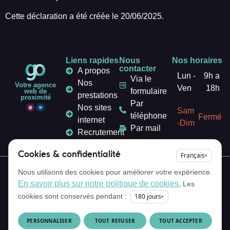
Cette déclaration a été créée le 20/06/2025.
Liens rapides
Nous
Nos horaires
contacter
A propos
Lun -
9h a
Via le
Nos
Votre agence
Ven
18h
formulaire
web de
prestations
proximité
Par
Nos sites
Sam
téléphone
Fermé
internet
-Dim
Par mail
Recrutement
Actualités
Cookies & confidentialité
Français
▾
Copyright © 2026 • Tous
Mentions légales
Nous utilisons des cookies pour améliorer votre expérience.
droits réservés
Politique de confidentialité
En savoir plus sur notre politique de cookies.
Les
Politique de cookies
180
jours
cookies sont conservés pendant :
▾
Plan de site
CGV
CGU
Déclaration d'accessibilité
PERSONNALISER
TOUT REFUSER
TOUT ACCEPTER