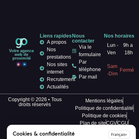
Liens rapides
Nous
Nos horaires
contacter
A propos
Lun -
9h a
Via le
Nos
Votre agence
Ven
18h
formulaire
web de
prestations
proximité
Par
Nos sites
Sam
téléphone
Fermé
internet
-Dim
Par mail
Recrutement
Actualités
Copyright © 2026 • Tous
Mentions légales
droits réservés
Politique de confidentialité
Politique de cookies
Plan de site
CGV
CGU
Déclaration d'accessibilité
Cookies & confidentialité
Français
▾