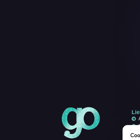
Lie
Coo