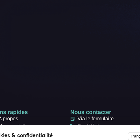
ns rapides
Nous contacter
A propos
Via le formulaire
Nos prestations
Par téléphone
Nos sites internet
Par mail
kies & confidentialité
Franç