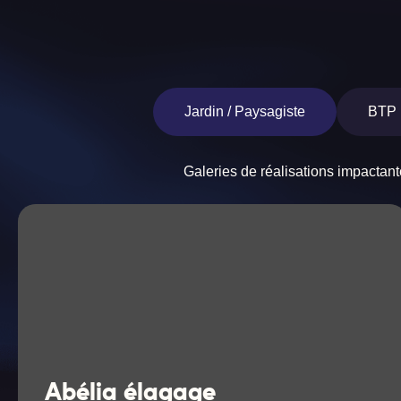
Jardin / Paysagiste
BTP
Galeries de réalisations impactan
Abélia élagage