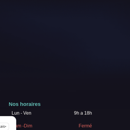
Nos horaires
Lun - Ven
9h a 18h
Sam -Dim
Fermé
ais
▾