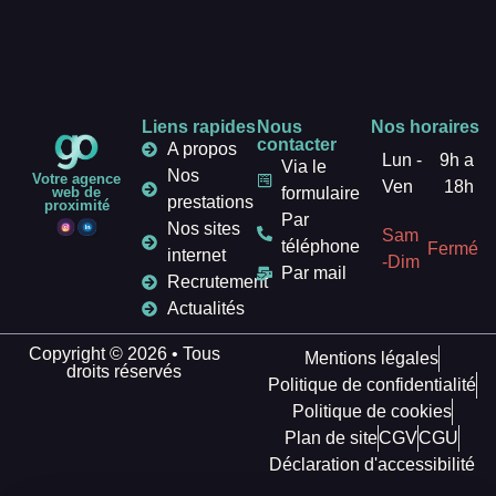
Liens rapides
Nous
Nos horaires
contacter
A propos
Lun -
9h a
Via le
Nos
Votre agence
Ven
18h
formulaire
web de
prestations
proximité
Par
Nos sites
Sam
téléphone
Fermé
internet
-Dim
Par mail
Recrutement
Actualités
Copyright © 2026 • Tous
Mentions légales
droits réservés
Politique de confidentialité
Politique de cookies
Plan de site
CGV
CGU
Déclaration d'accessibilité